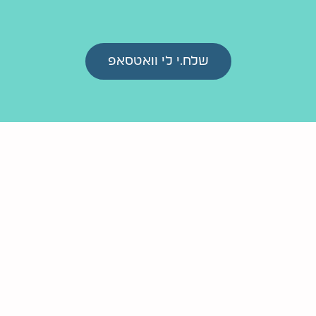
ים נוספים ולהזמנה
שלח.י לי הודעה
ואחז
שלח.י לי וואטסאפ