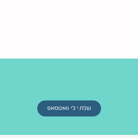
איתם שיתוף פעולה לטובת הילד.
טים שאין עוד מוצא, נעלה בעשרות אחוזים את הסיכוי להציל
ת להתפנות ל98% מקהילת בית הספר שכל כך זקוקים לכם.
ים נוספים ולהזמנה
שלח.י לי הודעה
ואחז
שלח.י לי וואטסאפ