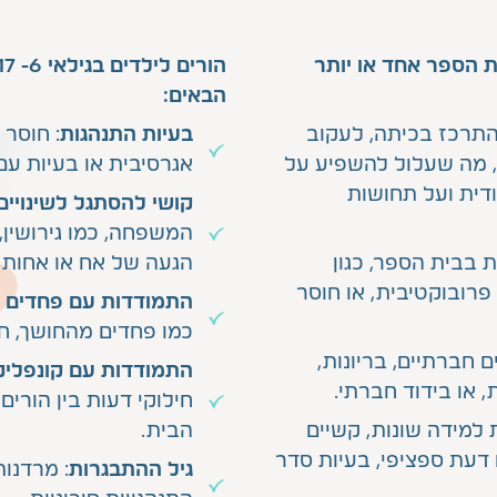
ית הספר אחד או יותר
הבאים:
התרכז בכיתה, לעקוב
בעיות התנהגות
: חוסר
, מה שעלול להשפיע על
אגרסיבית או בעיות עם 
ודית ועל תחושות
קושי להסתגל לשינויים
המשפחה, כמו גירושין,
ת בבית הספר, כגון
הגעה של אח או אחות 
פרובוקטיבית, או חוסר
התמודדות עם פחדים ו
כמו פחדים מהחושך, ח
 חברתיים, בריונות,
התמודדות עם קונפלי
 או בידוד חברתי.
חילוקי דעות בין הורים 
 למידה שונות, קשיים
הבית.
דעת ספציפי, בעיות סדר
גיל ההתבגרות
: מרדנות