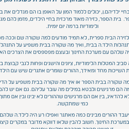
חיי ילדיהם.ן, יכולים ללמוד המון על האופן בו הם מגדלים את
 בית הספר, כזירה מאוד מרכזית בחיי הילדים, מזמן להם מגוו
ולימודיות ברמה יום יומית.
לזירה הבית ספרית, לא תמיד מודעים למה שקורה שם וככה מפס
לות הילד.ה בבית, ואיך מה שקורה בבית משפיע על התנהלות
ריה שלהם עם מערכת החינוך ובעצם מפספסים את הצרכים האמ
ביב המטלות הלימודיות, ציונים והישגים ופחות לגבי קבוצת 
 השייכות מחד ומאידך, ההורים שומרים אתגרים שיש עם היל
ה שקורה בבית הספר או איך מה שקורה בבית משפיע על הדימו
מה הם מרגישים ולבטא במילים מה עובר עליהם. גם אם יש להם 
ולא להדאיג, בין אם הם מרגישים שההורים לא יבינו ובין אם מת
כמי שמתקשה.
עבד ההורים מבינים כמה מאתגר ואפילו רע היה לילד.ה שלהם
ערכת החינוך. חשוב להבין שלאו דווקא מדובר במקרים קיצוניי