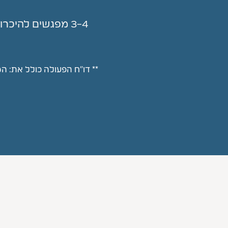
3-4 מפגשים להיכרות ומיפוי מעמיק של צרכים ואתגרים, והדרכה על תכנית הפעולה שנבנתה
** דו״ח הפעולה כולל את: ה