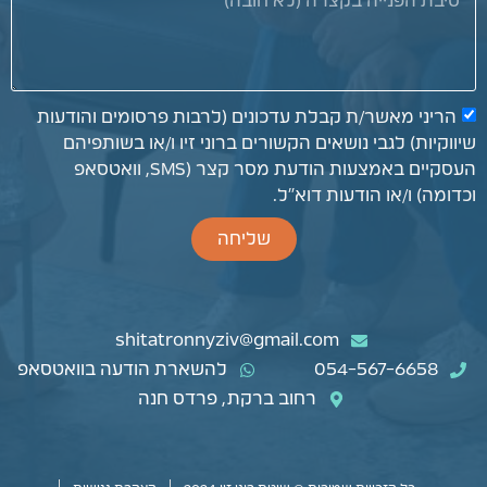
הריני מאשר/ת קבלת עדכונים (לרבות פרסומים והודעות
שיווקיות) לגבי נושאים הקשורים ברוני זיו ו/או בשותפיהם
העסקיים באמצעות הודעת מסר קצר (SMS, וואטסאפ
וכדומה) ו/או הודעות דוא״ל.
שליחה
shitatronnyziv@gmail.com
054-567-6658
להשארת הודעה בוואטסאפ
רחוב ברקת, פרדס חנה