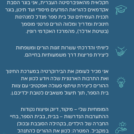
חקלאית מהאוניברסיטה העברית, אני בוגר הסבת
אקדמאים להוראת המדעים מיסודי ועד תיכון, בוגר
תכנית העמיתים של בית ספר מנדל למנהיגות
חינוכית ומדריך ומלווה הורים פרטני מוסמך
(בשיטת אדלר), מהמרכז האקדמי רופין.
ליוויתי והדרכתי עשרות זוגות הורים ומשפחות
ליצירת פריצות דרך משמעותיות בחייהם.
אני מכיר לעומק את הבירוקרטיה במערכת החינוך
ואת התרבות הארגונית שלה ויודע לכוון את
ההורים ליצירת שיתוף פעולה אפקטיבי עם צוות
בית הספר, תוך תיעול משאבים לטובת ילדיכם.ן.
המומחיות שלי – מיקוד, דיוק ופיצוח נקודות
ההתערבות הנדרשות – בבית, בבית הספר, בחיי
החברה של הילדים, בקהילה הסובבת ובכולן
במקביל. המטרה: לכוון את ההורים להתנהל